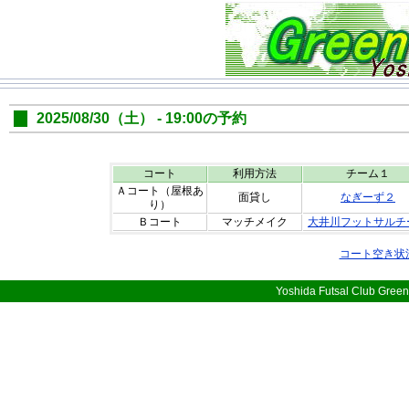
2025/08/30（土） - 19:00の予約
コート
利用方法
チーム１
Ａコート（屋根あ
面貸し
なぎーず２
り）
Ｂコート
マッチメイク
大井川フットサルチ
コート空き状
Yoshida Futsal Club Green 