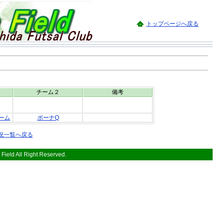
トップページへ戻る
チーム２
備考
ーム
ボーナQ
況一覧へ戻る
Field All Right Reserved.